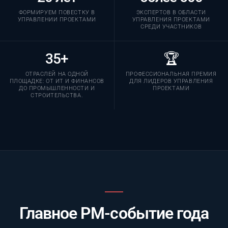
ФОРМИРУЕМ ПОВЕСТКУ В
ЭКСПЕРТОВ В ОБЛАСТИ
УПРАВЛЕНИИ ПРОЕКТАМИ
УПРАВЛЕНИЯ ПРОЕКТАМИ
СРЕДИ УЧАСТНИКОВ
35+
🏆
ОТРАСЛЕЙ НА ОДНОЙ
ПРОФЕССИОНАЛЬНАЯ ПРЕМИЯ
ПЛОЩАДКЕ: ОТ ИТ И ФИНАНСОВ
ДЛЯ ЛИДЕРОВ УПРАВЛЕНИЯ
ДО ПРОМЫШЛЕННОСТИ И
ПРОЕКТАМИ
СТРОИТЕЛЬСТВА.
Главное PM-событие года