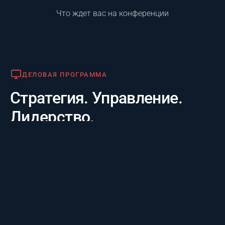
Что ждет вас на конференции
Деловая программа
ДЕЛОВАЯ ПРОГРАММА
Стратегия. Управление.
Лидерство.
Практико-отраслевой фокус. 20 лет опыта лидеров за
3 дня: честные кейсы крупнейших компаний и их
стратегии будущего, а также готовые инструменты
для управления проектам.
Премия «Лучший проект года»
ПРЕМИЯ «ЛУЧШИЙ ПРОЕКТ ГОДА»