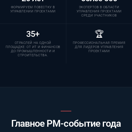
ФОРМИРУЕМ ПОВЕСТКУ В
ЭКСПЕРТОВ В ОБЛАСТИ
УПРАВЛЕНИИ ПРОЕКТАМИ
УПРАВЛЕНИЯ ПРОЕКТАМИ
СРЕДИ УЧАСТНИКОВ
35+
🏆
ОТРАСЛЕЙ НА ОДНОЙ
ПРОФЕССИОНАЛЬНАЯ ПРЕМИЯ
ПЛОЩАДКЕ: ОТ ИТ И ФИНАНСОВ
ДЛЯ ЛИДЕРОВ УПРАВЛЕНИЯ
ДО ПРОМЫШЛЕННОСТИ И
ПРОЕКТАМИ
СТРОИТЕЛЬСТВА.
Главное PM-событие года