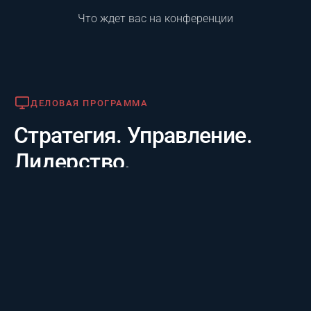
Что ждет вас на конференции
Деловая программа
ДЕЛОВАЯ ПРОГРАММА
Стратегия. Управление.
Лидерство.
Практико-отраслевой фокус. 20 лет опыта лидеров за
3 дня: честные кейсы крупнейших компаний и их
стратегии будущего, а также готовые инструменты
для управления проектам.
Премия «Лучший проект года»
ПРЕМИЯ «ЛУЧШИЙ ПРОЕКТ ГОДА»