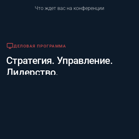
Что ждет вас на конференции
Деловая программа
ДЕЛОВАЯ ПРОГРАММА
Стратегия. Управление.
Лидерство.
Практико-отраслевой фокус. 20 лет опыта лидеров за
3 дня: честные кейсы крупнейших компаний и их
стратегии будущего, а также готовые инструменты
для управления проектам.
Премия «Лучший проект года»
ПРЕМИЯ «ЛУЧШИЙ ПРОЕКТ ГОДА»