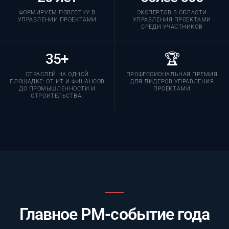
ФОРМИРУЕМ ПОВЕСТКУ В
ЭКСПЕРТОВ В ОБЛАСТИ
УПРАВЛЕНИИ ПРОЕКТАМИ
УПРАВЛЕНИЯ ПРОЕКТАМИ
СРЕДИ УЧАСТНИКОВ
35+
🏆
ОТРАСЛЕЙ НА ОДНОЙ
ПРОФЕССИОНАЛЬНАЯ ПРЕМИЯ
ПЛОЩАДКЕ: ОТ ИТ И ФИНАНСОВ
ДЛЯ ЛИДЕРОВ УПРАВЛЕНИЯ
ДО ПРОМЫШЛЕННОСТИ И
ПРОЕКТАМИ
СТРОИТЕЛЬСТВА.
Главное PM-событие года