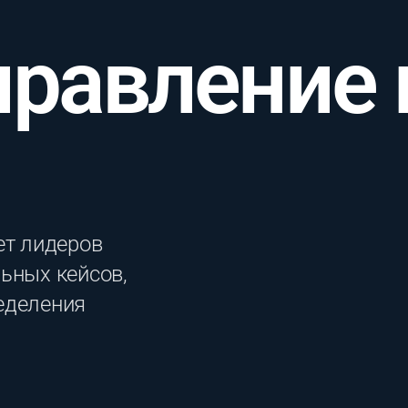
правление
ет лидеров
ьных кейсов,
еделения