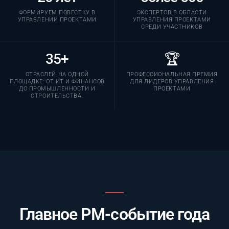
ФОРМИРУЕМ ПОВЕСТКУ В
ЭКСПЕРТОВ В ОБЛАСТИ
УПРАВЛЕНИИ ПРОЕКТАМИ
УПРАВЛЕНИЯ ПРОЕКТАМИ
СРЕДИ УЧАСТНИКОВ
35+
🏆
ОТРАСЛЕЙ НА ОДНОЙ
ПРОФЕССИОНАЛЬНАЯ ПРЕМИЯ
ПЛОЩАДКЕ: ОТ ИТ И ФИНАНСОВ
ДЛЯ ЛИДЕРОВ УПРАВЛЕНИЯ
ДО ПРОМЫШЛЕННОСТИ И
ПРОЕКТАМИ
СТРОИТЕЛЬСТВА.
Главное PM-событие года