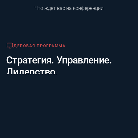
Что ждет вас на конференции
Деловая программа
ДЕЛОВАЯ ПРОГРАММА
Стратегия. Управление.
Лидерство.
Практико-отраслевой фокус. 20 лет опыта лидеров за
3 дня: честные кейсы крупнейших компаний и их
стратегии будущего, а также готовые инструменты
для управления проектам.
Премия «Лучший проект года»
ПРЕМИЯ «ЛУЧШИЙ ПРОЕКТ ГОДА»