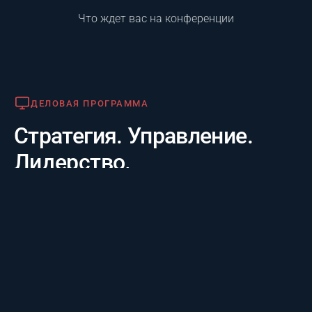
Что ждет вас на конференции
Деловая программа
ДЕЛОВАЯ ПРОГРАММА
Стратегия. Управление.
Лидерство.
Практико-отраслевой фокус. 20 лет опыта лидеров за
3 дня: честные кейсы крупнейших компаний и их
стратегии будущего, а также готовые инструменты
для управления проектам.
Премия «Лучший проект года»
ПРЕМИЯ «ЛУЧШИЙ ПРОЕКТ ГОДА»