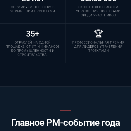
ФОРМИРУЕМ ПОВЕСТКУ В
ЭКСПЕРТОВ В ОБЛАСТИ
УПРАВЛЕНИИ ПРОЕКТАМИ
УПРАВЛЕНИЯ ПРОЕКТАМИ
СРЕДИ УЧАСТНИКОВ
35+
🏆
ОТРАСЛЕЙ НА ОДНОЙ
ПРОФЕССИОНАЛЬНАЯ ПРЕМИЯ
ПЛОЩАДКЕ: ОТ ИТ И ФИНАНСОВ
ДЛЯ ЛИДЕРОВ УПРАВЛЕНИЯ
ДО ПРОМЫШЛЕННОСТИ И
ПРОЕКТАМИ
СТРОИТЕЛЬСТВА.
Главное PM-событие года