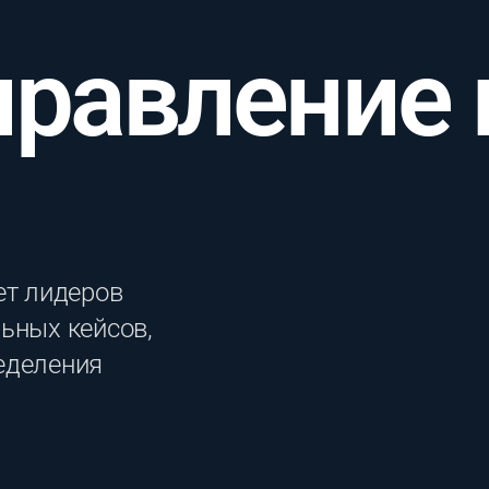
правление
ет лидеров
ьных кейсов,
еделения