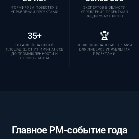
ФОРМИРУЕМ ПОВЕСТКУ В
ЭКСПЕРТОВ В ОБЛАСТИ
УПРАВЛЕНИИ ПРОЕКТАМИ
УПРАВЛЕНИЯ ПРОЕКТАМИ
СРЕДИ УЧАСТНИКОВ
35+
🏆
ОТРАСЛЕЙ НА ОДНОЙ
ПРОФЕССИОНАЛЬНАЯ ПРЕМИЯ
ПЛОЩАДКЕ: ОТ ИТ И ФИНАНСОВ
ДЛЯ ЛИДЕРОВ УПРАВЛЕНИЯ
ДО ПРОМЫШЛЕННОСТИ И
ПРОЕКТАМИ
СТРОИТЕЛЬСТВА.
Главное PM-событие года