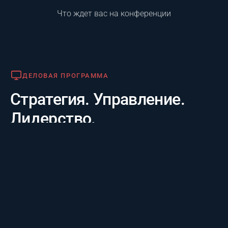
Что ждет вас на конференции
Деловая программа
ДЕЛОВАЯ ПРОГРАММА
Стратегия. Управление.
Лидерство.
Практико-отраслевой фокус. 20 лет опыта лидеров за
3 дня: честные кейсы крупнейших компаний и их
стратегии будущего, а также готовые инструменты
для управления проектам.
Премия «Лучший проект года»
ПРЕМИЯ «ЛУЧШИЙ ПРОЕКТ ГОДА»