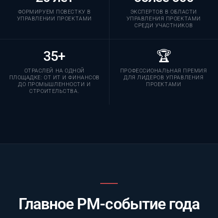
ФОРМИРУЕМ ПОВЕСТКУ В
ЭКСПЕРТОВ В ОБЛАСТИ
УПРАВЛЕНИИ ПРОЕКТАМИ
УПРАВЛЕНИЯ ПРОЕКТАМИ
СРЕДИ УЧАСТНИКОВ
35+
🏆
ОТРАСЛЕЙ НА ОДНОЙ
ПРОФЕССИОНАЛЬНАЯ ПРЕМИЯ
ПЛОЩАДКЕ: ОТ ИТ И ФИНАНСОВ
ДЛЯ ЛИДЕРОВ УПРАВЛЕНИЯ
ДО ПРОМЫШЛЕННОСТИ И
ПРОЕКТАМИ
СТРОИТЕЛЬСТВА.
Главное PM-событие года