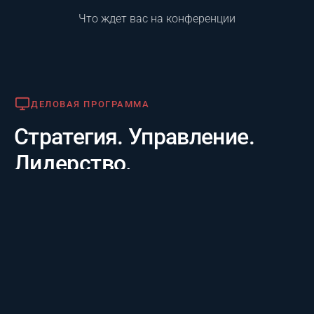
Что ждет вас на конференции
Деловая программа
ДЕЛОВАЯ ПРОГРАММА
Стратегия. Управление.
Лидерство.
Практико-отраслевой фокус. 20 лет опыта лидеров за
3 дня: честные кейсы крупнейших компаний и их
стратегии будущего, а также готовые инструменты
для управления проектам.
Премия «Лучший проект года»
ПРЕМИЯ «ЛУЧШИЙ ПРОЕКТ ГОДА»