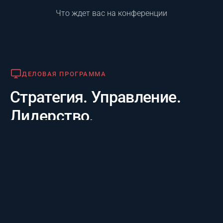
Что ждет вас на конференции
Деловая программа
ДЕЛОВАЯ ПРОГРАММА
Стратегия. Управление.
Лидерство.
Практико-отраслевой фокус. 20 лет опыта лидеров за
3 дня: честные кейсы крупнейших компаний и их
стратегии будущего, а также готовые инструменты
для управления проектам.
Премия «Лучший проект года»
ПРЕМИЯ «ЛУЧШИЙ ПРОЕКТ ГОДА»