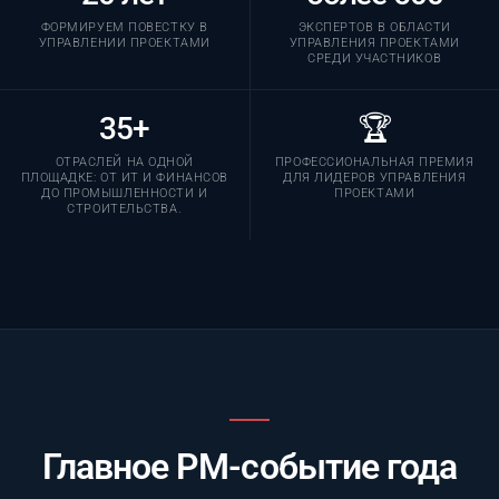
ФОРМИРУЕМ ПОВЕСТКУ В
ЭКСПЕРТОВ В ОБЛАСТИ
УПРАВЛЕНИИ ПРОЕКТАМИ
УПРАВЛЕНИЯ ПРОЕКТАМИ
СРЕДИ УЧАСТНИКОВ
35+
🏆
ОТРАСЛЕЙ НА ОДНОЙ
ПРОФЕССИОНАЛЬНАЯ ПРЕМИЯ
ПЛОЩАДКЕ: ОТ ИТ И ФИНАНСОВ
ДЛЯ ЛИДЕРОВ УПРАВЛЕНИЯ
ДО ПРОМЫШЛЕННОСТИ И
ПРОЕКТАМИ
СТРОИТЕЛЬСТВА.
Главное PM-событие года