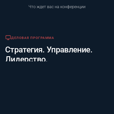
Что ждет вас на конференции
Деловая программа
ДЕЛОВАЯ ПРОГРАММА
Стратегия. Управление.
Лидерство.
Практико-отраслевой фокус. 20 лет опыта лидеров за
3 дня: честные кейсы крупнейших компаний и их
стратегии будущего, а также готовые инструменты
для управления проектам.
Премия «Лучший проект года»
ПРЕМИЯ «ЛУЧШИЙ ПРОЕКТ ГОДА»