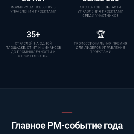
ФОРМИРУЕМ ПОВЕСТКУ В
ЭКСПЕРТОВ В ОБЛАСТИ
УПРАВЛЕНИИ ПРОЕКТАМИ
УПРАВЛЕНИЯ ПРОЕКТАМИ
СРЕДИ УЧАСТНИКОВ
35+
🏆
ОТРАСЛЕЙ НА ОДНОЙ
ПРОФЕССИОНАЛЬНАЯ ПРЕМИЯ
ПЛОЩАДКЕ: ОТ ИТ И ФИНАНСОВ
ДЛЯ ЛИДЕРОВ УПРАВЛЕНИЯ
ДО ПРОМЫШЛЕННОСТИ И
ПРОЕКТАМИ
СТРОИТЕЛЬСТВА.
Главное PM-событие года