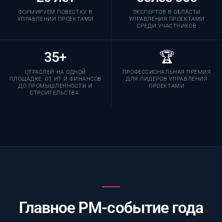
ФОРМИРУЕМ ПОВЕСТКУ В
ЭКСПЕРТОВ В ОБЛАСТИ
УПРАВЛЕНИИ ПРОЕКТАМИ
УПРАВЛЕНИЯ ПРОЕКТАМИ
СРЕДИ УЧАСТНИКОВ
35+
🏆
ОТРАСЛЕЙ НА ОДНОЙ
ПРОФЕССИОНАЛЬНАЯ ПРЕМИЯ
ПЛОЩАДКЕ: ОТ ИТ И ФИНАНСОВ
ДЛЯ ЛИДЕРОВ УПРАВЛЕНИЯ
ДО ПРОМЫШЛЕННОСТИ И
ПРОЕКТАМИ
СТРОИТЕЛЬСТВА.
Главное PM-событие года