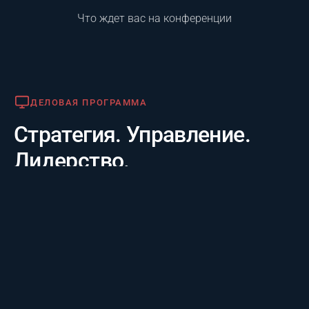
Что ждет вас на конференции
Деловая программа
ДЕЛОВАЯ ПРОГРАММА
Стратегия. Управление.
Лидерство.
Практико-отраслевой фокус. 20 лет опыта лидеров за
3 дня: честные кейсы крупнейших компаний и их
стратегии будущего, а также готовые инструменты
для управления проектам.
Премия «Лучший проект года»
ПРЕМИЯ «ЛУЧШИЙ ПРОЕКТ ГОДА»