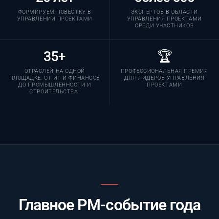
ФОРМИРУЕМ ПОВЕСТКУ В
ЭКСПЕРТОВ В ОБЛАСТИ
УПРАВЛЕНИИ ПРОЕКТАМИ
УПРАВЛЕНИЯ ПРОЕКТАМИ
СРЕДИ УЧАСТНИКОВ
35+
🏆
ОТРАСЛЕЙ НА ОДНОЙ
ПРОФЕССИОНАЛЬНАЯ ПРЕМИЯ
ПЛОЩАДКЕ: ОТ ИТ И ФИНАНСОВ
ДЛЯ ЛИДЕРОВ УПРАВЛЕНИЯ
ДО ПРОМЫШЛЕННОСТИ И
ПРОЕКТАМИ
СТРОИТЕЛЬСТВА.
Главное PM-событие года