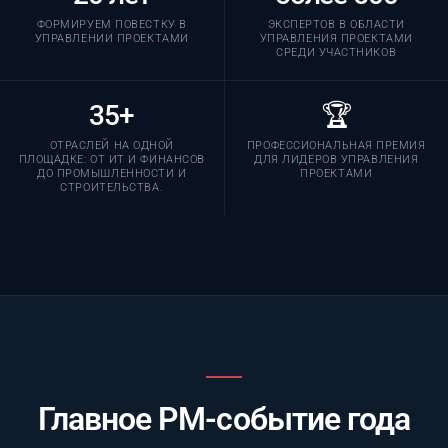
ФОРМИРУЕМ ПОВЕСТКУ В
ЭКСПЕРТОВ В ОБЛАСТИ
УПРАВЛЕНИИ ПРОЕКТАМИ
УПРАВЛЕНИЯ ПРОЕКТАМИ
СРЕДИ УЧАСТНИКОВ
35+
🏆
ОТРАСЛЕЙ НА ОДНОЙ
ПРОФЕССИОНАЛЬНАЯ ПРЕМИЯ
ПЛОЩАДКЕ: ОТ ИТ И ФИНАНСОВ
ДЛЯ ЛИДЕРОВ УПРАВЛЕНИЯ
ДО ПРОМЫШЛЕННОСТИ И
ПРОЕКТАМИ
СТРОИТЕЛЬСТВА.
Главное PM-событие года