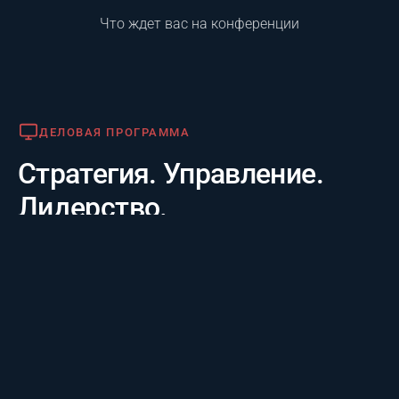
Что ждет вас на конференции
Деловая программа
ДЕЛОВАЯ ПРОГРАММА
Стратегия. Управление.
Лидерство.
Практико-отраслевой фокус. 20 лет опыта лидеров за
3 дня: честные кейсы крупнейших компаний и их
стратегии будущего, а также готовые инструменты
для управления проектам.
Премия «Лучший проект года»
ПРЕМИЯ «ЛУЧШИЙ ПРОЕКТ ГОДА»