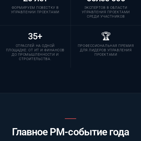
ФОРМИРУЕМ ПОВЕСТКУ В
ЭКСПЕРТОВ В ОБЛАСТИ
УПРАВЛЕНИИ ПРОЕКТАМИ
УПРАВЛЕНИЯ ПРОЕКТАМИ
СРЕДИ УЧАСТНИКОВ
35+
🏆
ОТРАСЛЕЙ НА ОДНОЙ
ПРОФЕССИОНАЛЬНАЯ ПРЕМИЯ
ПЛОЩАДКЕ: ОТ ИТ И ФИНАНСОВ
ДЛЯ ЛИДЕРОВ УПРАВЛЕНИЯ
ДО ПРОМЫШЛЕННОСТИ И
ПРОЕКТАМИ
СТРОИТЕЛЬСТВА.
Главное PM-событие года