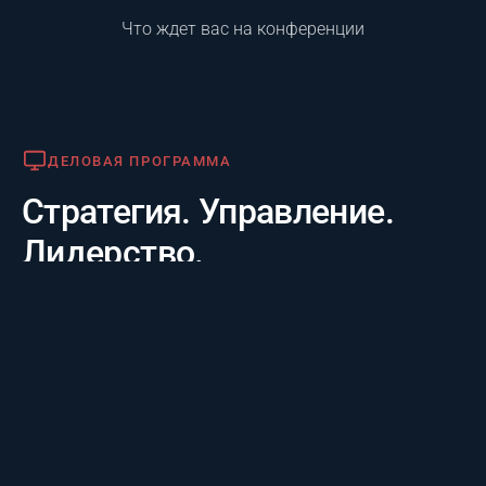
Что ждет вас на конференции
Деловая программа
ДЕЛОВАЯ ПРОГРАММА
Стратегия. Управление.
Лидерство.
Практико-отраслевой фокус. 20 лет опыта лидеров за
3 дня: честные кейсы крупнейших компаний и их
стратегии будущего, а также готовые инструменты
для управления проектам.
Премия «Лучший проект года»
ПРЕМИЯ «ЛУЧШИЙ ПРОЕКТ ГОДА»