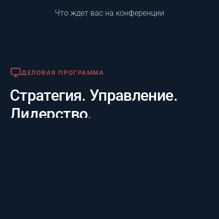
Что ждет вас на конференции
Деловая программа
ДЕЛОВАЯ ПРОГРАММА
Стратегия. Управление.
Лидерство.
Практико-отраслевой фокус. 20 лет опыта лидеров за
3 дня: честные кейсы крупнейших компаний и их
стратегии будущего, а также готовые инструменты
для управления проектам.
Премия «Лучший проект года»
ПРЕМИЯ «ЛУЧШИЙ ПРОЕКТ ГОДА»