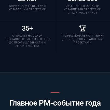
ФОРМИРУЕМ ПОВЕСТКУ В
ЭКСПЕРТОВ В ОБЛАСТИ
УПРАВЛЕНИИ ПРОЕКТАМИ
УПРАВЛЕНИЯ ПРОЕКТАМИ
СРЕДИ УЧАСТНИКОВ
35+
🏆
ОТРАСЛЕЙ НА ОДНОЙ
ПРОФЕССИОНАЛЬНАЯ ПРЕМИЯ
ПЛОЩАДКЕ: ОТ ИТ И ФИНАНСОВ
ДЛЯ ЛИДЕРОВ УПРАВЛЕНИЯ
ДО ПРОМЫШЛЕННОСТИ И
ПРОЕКТАМИ
СТРОИТЕЛЬСТВА.
Главное PM-событие года