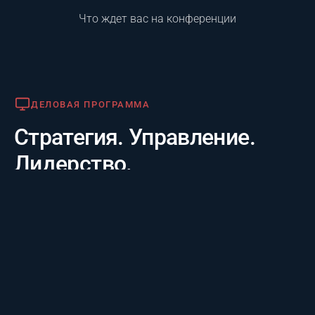
Что ждет вас на конференции
Деловая программа
ДЕЛОВАЯ ПРОГРАММА
Стратегия. Управление.
Лидерство.
Практико-отраслевой фокус. 20 лет опыта лидеров за
3 дня: честные кейсы крупнейших компаний и их
стратегии будущего, а также готовые инструменты
для управления проектам.
Премия «Лучший проект года»
ПРЕМИЯ «ЛУЧШИЙ ПРОЕКТ ГОДА»