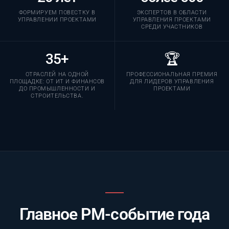
ФОРМИРУЕМ ПОВЕСТКУ В
ЭКСПЕРТОВ В ОБЛАСТИ
УПРАВЛЕНИИ ПРОЕКТАМИ
УПРАВЛЕНИЯ ПРОЕКТАМИ
СРЕДИ УЧАСТНИКОВ
35+
🏆
ОТРАСЛЕЙ НА ОДНОЙ
ПРОФЕССИОНАЛЬНАЯ ПРЕМИЯ
ПЛОЩАДКЕ: ОТ ИТ И ФИНАНСОВ
ДЛЯ ЛИДЕРОВ УПРАВЛЕНИЯ
ДО ПРОМЫШЛЕННОСТИ И
ПРОЕКТАМИ
СТРОИТЕЛЬСТВА.
Главное PM-событие года