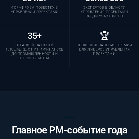
ФОРМИРУЕМ ПОВЕСТКУ В
ЭКСПЕРТОВ В ОБЛАСТИ
УПРАВЛЕНИИ ПРОЕКТАМИ
УПРАВЛЕНИЯ ПРОЕКТАМИ
СРЕДИ УЧАСТНИКОВ
35+
🏆
ОТРАСЛЕЙ НА ОДНОЙ
ПРОФЕССИОНАЛЬНАЯ ПРЕМИЯ
ПЛОЩАДКЕ: ОТ ИТ И ФИНАНСОВ
ДЛЯ ЛИДЕРОВ УПРАВЛЕНИЯ
ДО ПРОМЫШЛЕННОСТИ И
ПРОЕКТАМИ
СТРОИТЕЛЬСТВА.
Главное PM-событие года