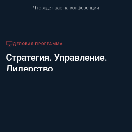
Что ждет вас на конференции
Деловая программа
ДЕЛОВАЯ ПРОГРАММА
Стратегия. Управление.
Лидерство.
Практико-отраслевой фокус. 20 лет опыта лидеров за
3 дня: честные кейсы крупнейших компаний и их
стратегии будущего, а также готовые инструменты
для управления проектам.
Премия «Лучший проект года»
ПРЕМИЯ «ЛУЧШИЙ ПРОЕКТ ГОДА»