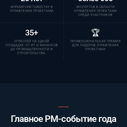
ФОРМИРУЕМ ПОВЕСТКУ В
ЭКСПЕРТОВ В ОБЛАСТИ
УПРАВЛЕНИИ ПРОЕКТАМИ
УПРАВЛЕНИЯ ПРОЕКТАМИ
СРЕДИ УЧАСТНИКОВ
35+
🏆
ОТРАСЛЕЙ НА ОДНОЙ
ПРОФЕССИОНАЛЬНАЯ ПРЕМИЯ
ПЛОЩАДКЕ: ОТ ИТ И ФИНАНСОВ
ДЛЯ ЛИДЕРОВ УПРАВЛЕНИЯ
ДО ПРОМЫШЛЕННОСТИ И
ПРОЕКТАМИ
СТРОИТЕЛЬСТВА.
Главное PM-событие года