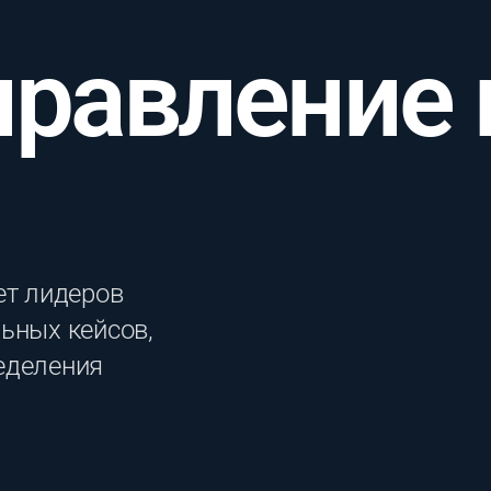
правление
ет лидеров
ьных кейсов,
еделения