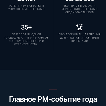
ФОРМИРУЕМ ПОВЕСТКУ В
ЭКСПЕРТОВ В ОБЛАСТИ
УПРАВЛЕНИИ ПРОЕКТАМИ
УПРАВЛЕНИЯ ПРОЕКТАМИ
СРЕДИ УЧАСТНИКОВ
35+
🏆
ОТРАСЛЕЙ НА ОДНОЙ
ПРОФЕССИОНАЛЬНАЯ ПРЕМИЯ
ПЛОЩАДКЕ: ОТ ИТ И ФИНАНСОВ
ДЛЯ ЛИДЕРОВ УПРАВЛЕНИЯ
ДО ПРОМЫШЛЕННОСТИ И
ПРОЕКТАМИ
СТРОИТЕЛЬСТВА.
Главное PM-событие года