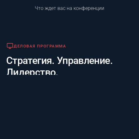
Что ждет вас на конференции
Деловая программа
ДЕЛОВАЯ ПРОГРАММА
Стратегия. Управление.
Лидерство.
Практико-отраслевой фокус. 20 лет опыта лидеров за
3 дня: честные кейсы крупнейших компаний и их
стратегии будущего, а также готовые инструменты
для управления проектам.
Премия «Лучший проект года»
ПРЕМИЯ «ЛУЧШИЙ ПРОЕКТ ГОДА»