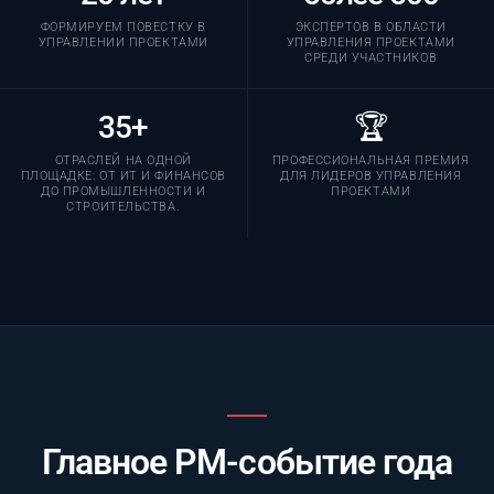
ФОРМИРУЕМ ПОВЕСТКУ В
ЭКСПЕРТОВ В ОБЛАСТИ
УПРАВЛЕНИИ ПРОЕКТАМИ
УПРАВЛЕНИЯ ПРОЕКТАМИ
СРЕДИ УЧАСТНИКОВ
35+
🏆
ОТРАСЛЕЙ НА ОДНОЙ
ПРОФЕССИОНАЛЬНАЯ ПРЕМИЯ
ПЛОЩАДКЕ: ОТ ИТ И ФИНАНСОВ
ДЛЯ ЛИДЕРОВ УПРАВЛЕНИЯ
ДО ПРОМЫШЛЕННОСТИ И
ПРОЕКТАМИ
СТРОИТЕЛЬСТВА.
Главное PM-событие года