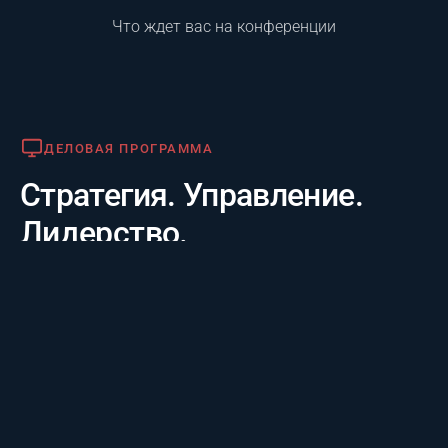
Что ждет вас на конференции
Деловая программа
ДЕЛОВАЯ ПРОГРАММА
Стратегия. Управление.
Лидерство.
Практико-отраслевой фокус. 20 лет опыта лидеров за
3 дня: честные кейсы крупнейших компаний и их
стратегии будущего, а также готовые инструменты
для управления проектам.
Премия «Лучший проект года»
ПРЕМИЯ «ЛУЧШИЙ ПРОЕКТ ГОДА»