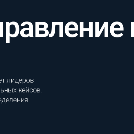
правление
ет лидеров
ьных кейсов,
еделения