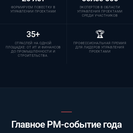
ФОРМИРУЕМ ПОВЕСТКУ В
ЭКСПЕРТОВ В ОБЛАСТИ
УПРАВЛЕНИИ ПРОЕКТАМИ
УПРАВЛЕНИЯ ПРОЕКТАМИ
СРЕДИ УЧАСТНИКОВ
35+
🏆
ОТРАСЛЕЙ НА ОДНОЙ
ПРОФЕССИОНАЛЬНАЯ ПРЕМИЯ
ПЛОЩАДКЕ: ОТ ИТ И ФИНАНСОВ
ДЛЯ ЛИДЕРОВ УПРАВЛЕНИЯ
ДО ПРОМЫШЛЕННОСТИ И
ПРОЕКТАМИ
СТРОИТЕЛЬСТВА.
Главное PM-событие года