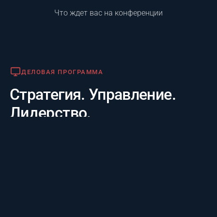
Что ждет вас на конференции
Деловая программа
ДЕЛОВАЯ ПРОГРАММА
Стратегия. Управление.
Лидерство.
Практико-отраслевой фокус. 20 лет опыта лидеров за
3 дня: честные кейсы крупнейших компаний и их
стратегии будущего, а также готовые инструменты
для управления проектам.
Премия «Лучший проект года»
ПРЕМИЯ «ЛУЧШИЙ ПРОЕКТ ГОДА»