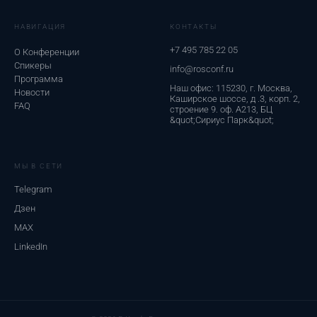
НАВИГАЦИЯ
КОНТАКТЫ
+7 495 785 22 05
О Конференции
Спикеры
info@rosconf.ru
Программа
Наш офис: 115230, г. Москва,
Новости
Каширское шоссе, д .3, корп. 2,
FAQ
строение 9. оф. А213, БЦ
&quot;Сириус Парк&quot;
МЫ В СЕТИ
Telegram
Дзен
MAX
LinkedIn